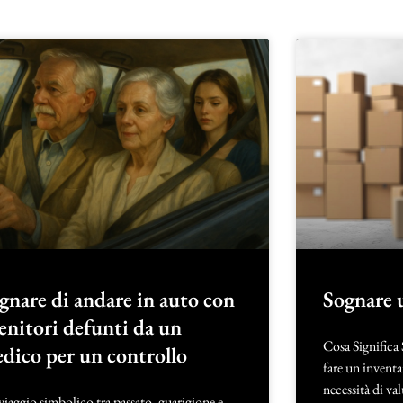
gnare di andare in auto con
Sognare 
genitori defunti da un
Cosa Significa
dico per un controllo
fare un inventar
necessità di val
iaggio simbolico tra passato, guarigione e