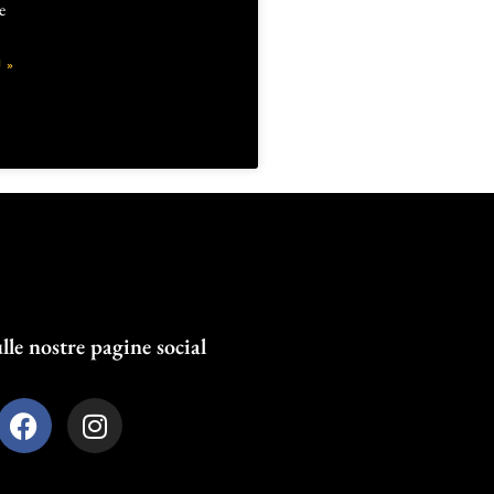
e
 »
lle nostre pagine social
F
I
a
n
c
s
e
t