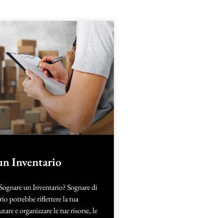
un Inventario
 Sognare un Inventario? Sognare di
io potrebbe riflettere la tua
utare e organizzare le tue risorse, le