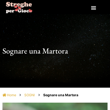
Vai
al
contenuto
Sognare una Martora
Home
SOGNI
Sognare una Martora