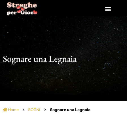
Vai
al
contenuto
Sognare una Legnaia
Home
SOGNI
Sognare una Legnaia