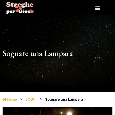
Vai
al
contenuto
Sognare una Lampara
Home
SOGNI
Sognare una Lampara