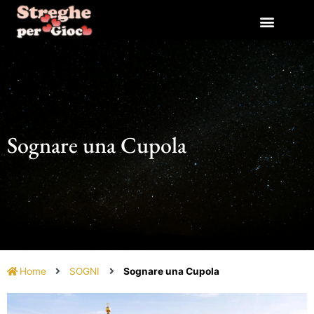
Vai
al
contenuto
Sognare una Cupola
Home
SOGNI
Sognare una Cupola