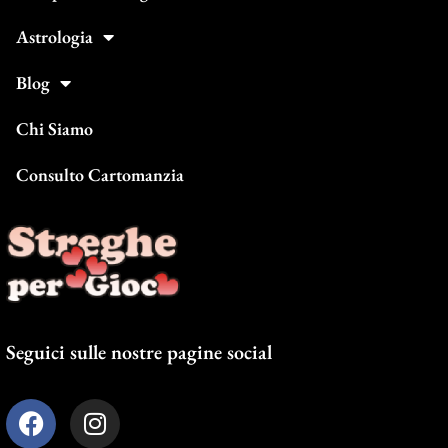
Astrologia
Blog
Chi Siamo
Consulto Cartomanzia
Seguici sulle nostre pagine social
F
I
a
n