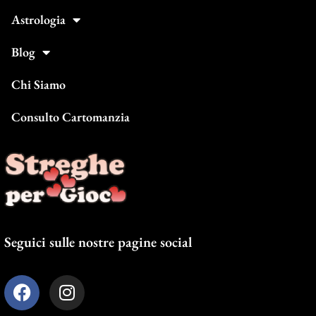
Astrologia
Blog
Chi Siamo
Consulto Cartomanzia
Seguici sulle nostre pagine social
F
I
a
n