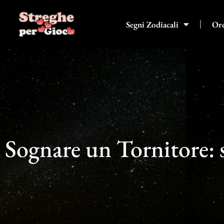
Vai
al
Segni Zodiacali
Or
contenuto
Sognare un Tornitore: s