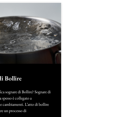
i Bollire
ica sognare di Bollire? Sognare di
a spesso è collegato a
e cambiamenti. L’atto di bollire
re un processo di