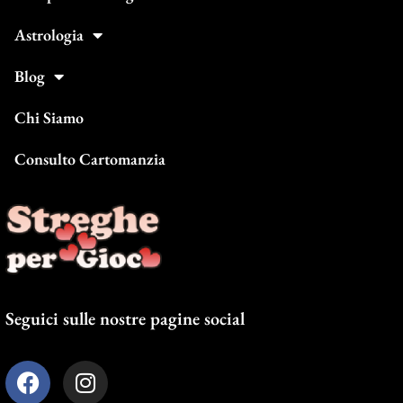
Astrologia
Blog
Chi Siamo
Consulto Cartomanzia
Seguici sulle nostre pagine social
F
I
a
n