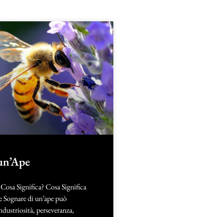
un’Ape
Cosa Significa? Cosa Significa
 Sognare di un’ape può
ndustriosità, perseveranza,