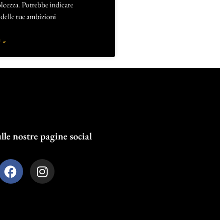
lcezza. Potrebbe indicare
delle tue ambizioni
 »
lle nostre pagine social
F
I
a
n
c
s
e
t
b
a