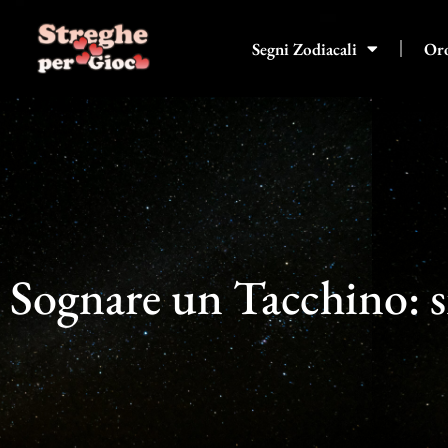
Vai
al
Segni Zodiacali
Or
contenuto
Sognare un Tacchino: si