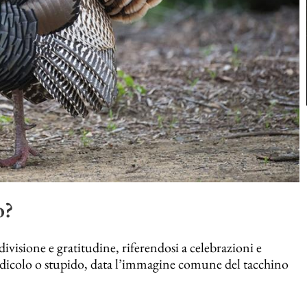
o?
visione e gratitudine, riferendosi a celebrazioni e
ridicolo o stupido, data l’immagine comune del tacchino