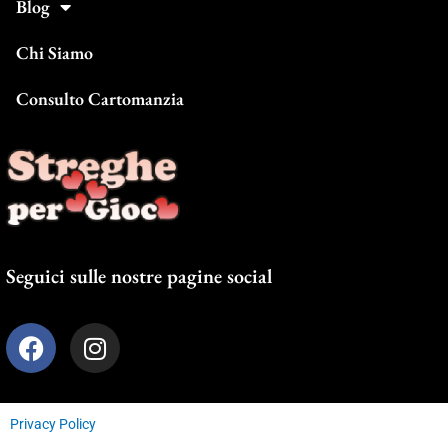
Blog
Chi Siamo
Consulto Cartomanzia
Seguici sulle nostre pagine social
F
I
a
n
c
s
e
t
Privacy Policy
b
a