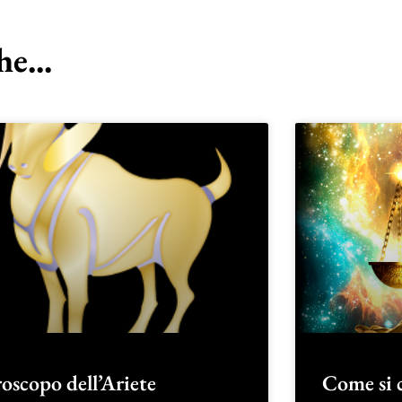
e...
oscopo dell’Ariete
Come si 