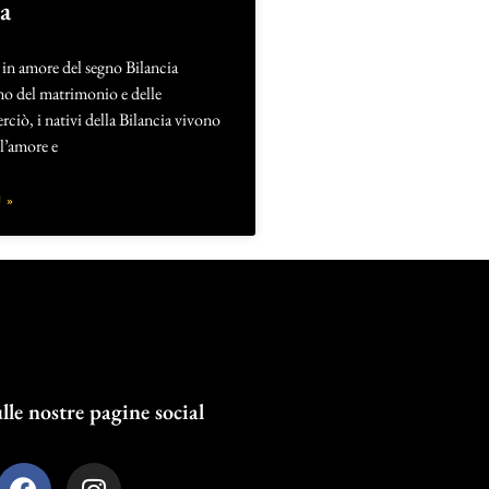
ia
 in amore del segno Bilancia
no del matrimonio e delle
erciò, i nativi della Bilancia vivono
l’amore e
 »
lle nostre pagine social
F
I