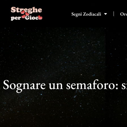
Vai
al
Segni Zodiacali
Or
contenuto
Sognare un semaforo: si