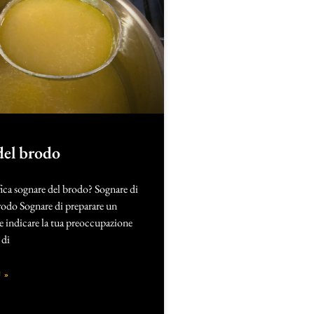
del brodo
fica sognare del brodo? Sognare di
rodo Sognare di preparare un
 indicare la tua preoccupazione
 di
 »