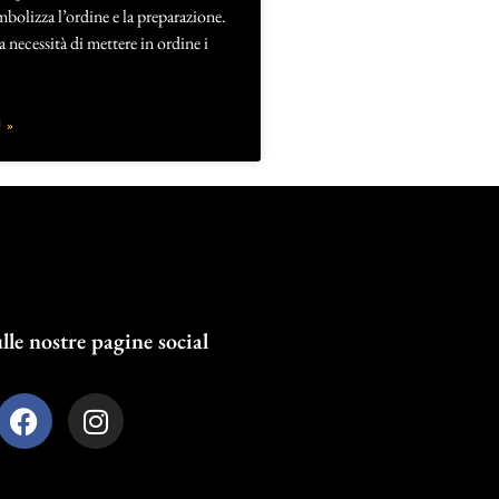
mbolizza l’ordine e la preparazione.
la necessità di mettere in ordine i
 »
lle nostre pagine social
F
I
a
n
c
s
e
t