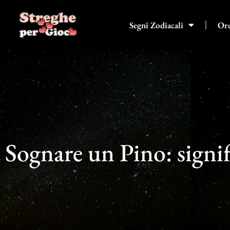
Vai
al
Segni Zodiacali
Or
contenuto
Sognare un Pino: signif