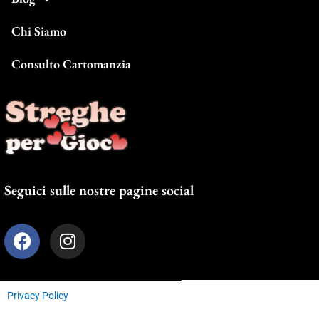
Chi Siamo
Consulto Cartomanzia
Seguici sulle nostre pagine social
F
I
a
n
c
s
e
t
Privacy Policy
b
a