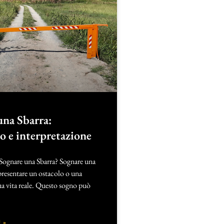
una Sbarra:
to e interpretazione
 Sognare una Sbarra? Sognare una
presentare un ostacolo o una
tua vita reale. Questo sogno può
 »