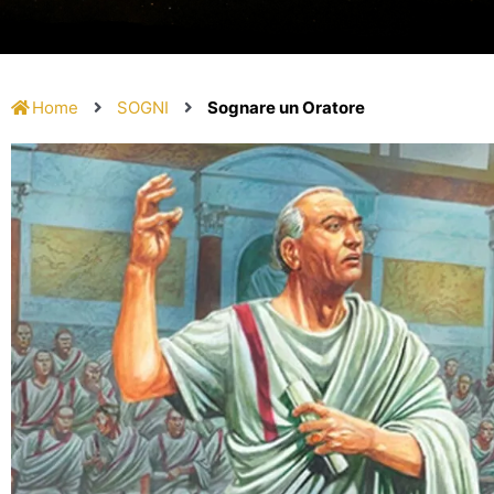
Home
SOGNI
Sognare un Oratore