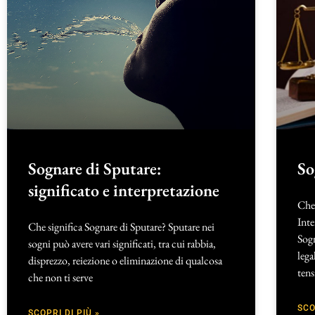
Sognare di Sputare:
So
significato e interpretazione
Che 
Inte
Che significa Sognare di Sputare? Sputare nei
Sog
sogni può avere vari significati, tra cui rabbia,
lega
disprezzo, reiezione o eliminazione di qualcosa
tens
che non ti serve
SCO
SCOPRI DI PIÙ »