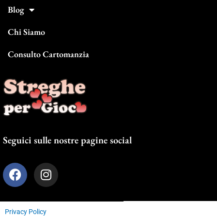
Blog
Chi Siamo
Consulto Cartomanzia
Seguici sulle nostre pagine social
F
I
a
n
c
s
e
t
Privacy Policy
b
a