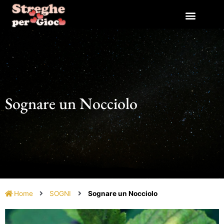
Vai
al
contenuto
Sognare un Nocciolo
Home
SOGNI
Sognare un Nocciolo