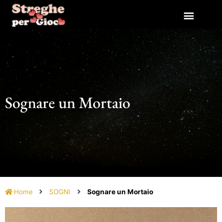
Vai
al
contenuto
Sognare un Mortaio
Home
SOGNI
Sognare un Mortaio