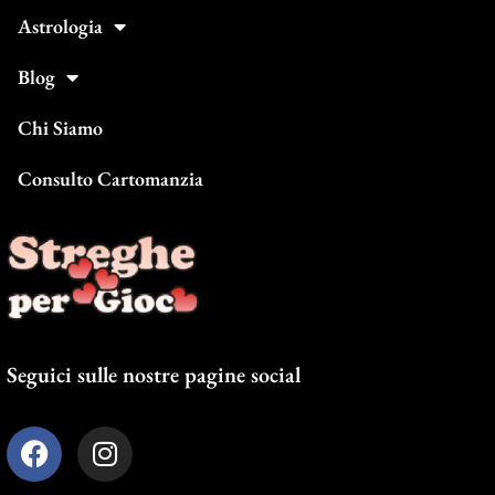
Astrologia
Blog
Chi Siamo
Consulto Cartomanzia
Seguici sulle nostre pagine social
F
I
a
n
c
s