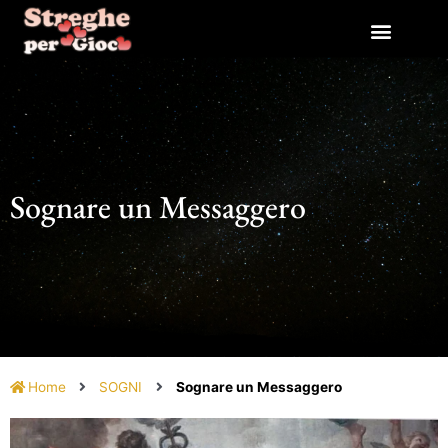
Vai
al
contenuto
Sognare un Messaggero
Home
SOGNI
Sognare un Messaggero