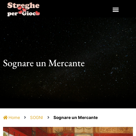
Vai
al
contenuto
Sognare un Mercante
Home
SOGNI
Sognare un Mercante