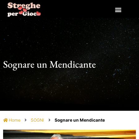
Vai
al
contenuto
Sognare un Mendicante
Home
SOGNI
Sognare un Mendicante