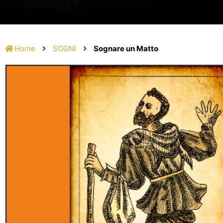
Home
SOGNI
Sognare un Matto