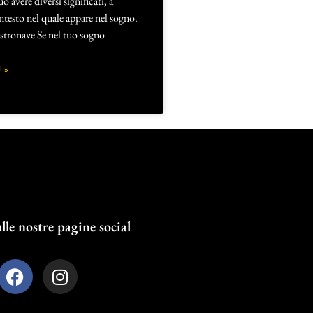
 avere diversi significati, a
ntesto nel quale appare nel sogno.
stronave Se nel tuo sogno
 »
lle nostre pagine social
F
I
a
n
c
s