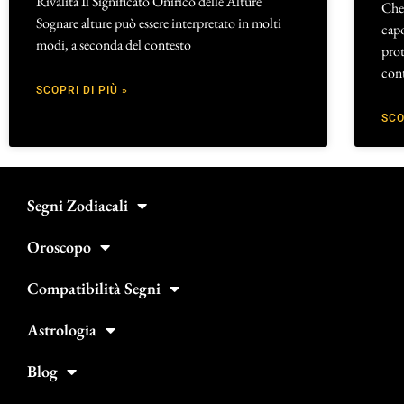
Rivalità Il Significato Onirico delle Alture
Che 
Sognare alture può essere interpretato in molti
cap
modi, a seconda del contesto
prot
cont
SCOPRI DI PIÙ »
SCO
Segni Zodiacali
Oroscopo
Compatibilità Segni
Astrologia
Blog