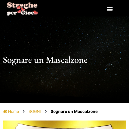
Vai
al
contenuto
Sognare un Mascalzone
Home
SOGNI
Sognare un Mascalzone