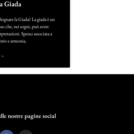
la Giada
Sognare la Giada? La giada è un
so che, nei sogni, può avere
rpretazioni. Spesso associata a
ibrio e armonia,
 »
lle nostre pagine social
F
I