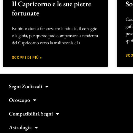
Il Capricorno e le sue pietre
So
fortunate
Cos
gufo
Rubino: aiuta a far crescere la fiducia, il coraggio
poss
e la gioia, per questo può compensare la tendenza
spir
del Capricorno verso la malinconia e la
SCO
SCOPRI DI PIÙ »
Segni Zodiacali
Oroscopo
Compatibilità Segni
Astrologia