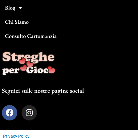
Blog
Chi Siamo
Consulto Cartomanzia
Seguici sulle nostre pagine social
F
I
a
n
c
s
e
t
Privacy Policy