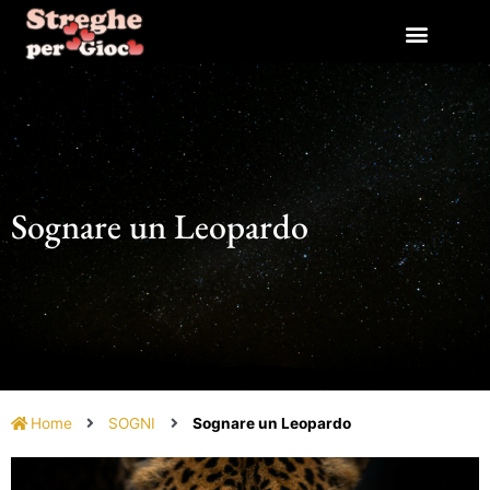
Vai
al
contenuto
Sognare un Leopardo
Home
SOGNI
Sognare un Leopardo