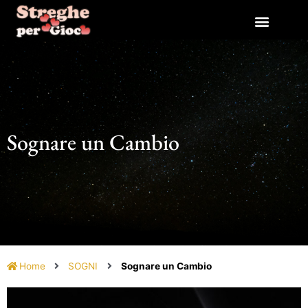
Vai
al
contenuto
Sognare un Cambio
Home
SOGNI
Sognare un Cambio