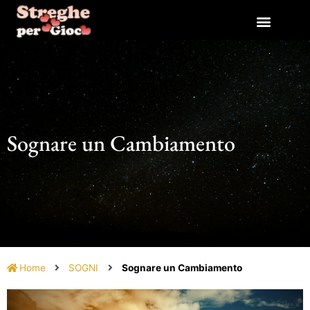
Vai
al
contenuto
Sognare un Cambiamento
Home
SOGNI
Sognare un Cambiamento