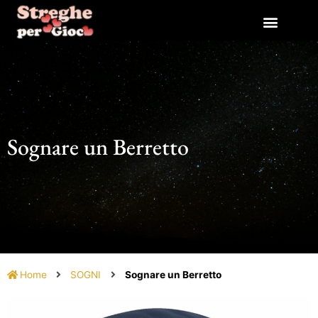
Vai
al
contenuto
Sognare un Berretto
Home
SOGNI
Sognare un Berretto