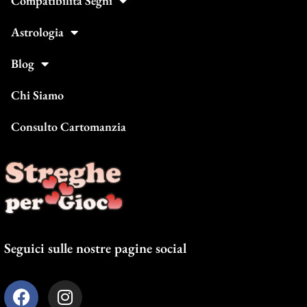
Compatibilità Segni
Astrologia
Blog
Chi Siamo
Consulto Cartomanzia
Seguici sulle nostre pagine social
F
I
a
n