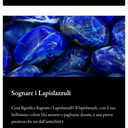
Sognare i Lapislazzuli
Cosa Significa Sognare i Lapislazzuli? Il lapislazzuli, con il suo
bellissimo colore blu azzurro e pagliuzze dorate, è una pietra
preziosa che sin dall’antichità è