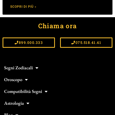
SCOPRI DI PIÙ »
Chiama ora
899.000.333
075.518.41.41
Segni Zodiacali
Oroscopo
Compatibilità Segni
Astrologia
Blog