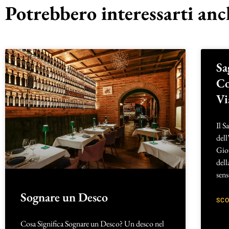
Potrebbero interessarti anch
Sa
Co
Vi
Il S
dell
Giov
dell
sens
Sognare un Desco
SCO
Cosa Significa Sognare un Desco? Un desco nel