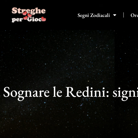
Vai
al
Segni Zodiacali
Or
contenuto
Sognare le Redini: sign