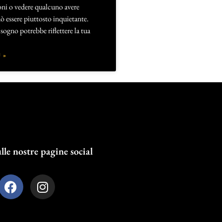
oni o vedere qualcuno avere
 essere piuttosto inquietante.
sogno potrebbe riflettere la tua
 »
lle nostre pagine social
F
I
a
n
c
s
e
t