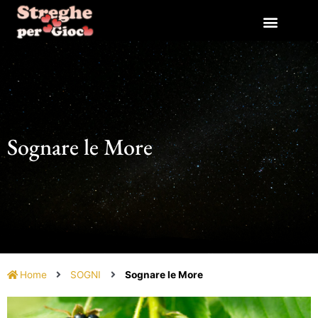
Vai
al
contenuto
Sognare le More
Home
SOGNI
Sognare le More