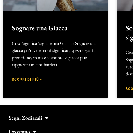
Sognare una Giacca
So
si
Cosa Significa Sognare una Giacca? Sognare una
giacca può avere molti significati, spesso legati a
Cos
protezione, status o identità. La giacca può
Sogn
rappresentare una barriera
auto
devo
SCOPRI DI PIÙ »
SCO
Segni Zodiacali
Oroscopo