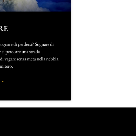
RE
sognare di perdersi? Sognare di
 si percorre una strada
di vagare senza meta nella nebbia,
imitero,
 »