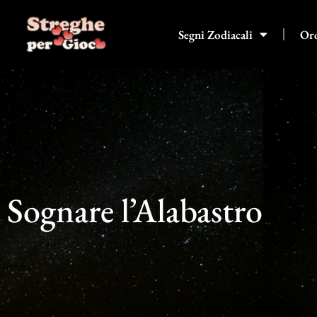
Vai
al
Segni Zodiacali
Or
contenuto
Sognare l’Alabastro