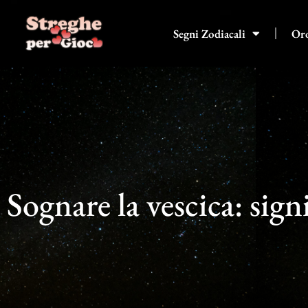
Vai
al
Segni Zodiacali
Or
contenuto
Sognare la vescica: sign