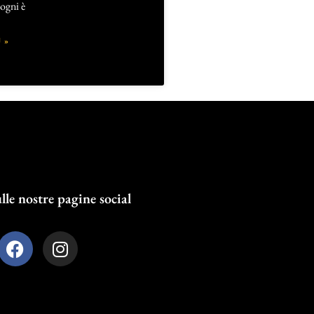
ogni è
 »
lle nostre pagine social
F
I
a
n
c
s
e
t
b
a