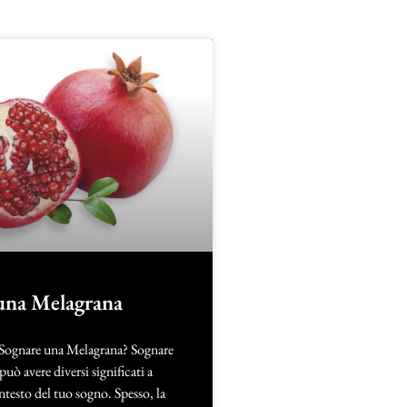
una Melagrana
 Sognare una Melagrana? Sognare
uò avere diversi significati a
testo del tuo sogno. Spesso, la