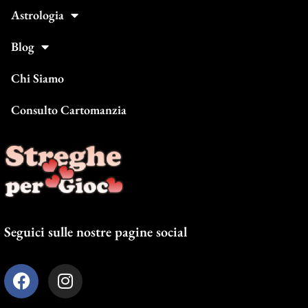
Astrologia
Blog
Chi Siamo
Consulto Cartomanzia
Seguici sulle nostre pagine social
F
I
a
n
c
s