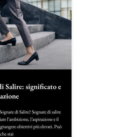
i Salire: significato e
tazione
Sognare di Salire? Sognare di salire
re l’ambizione, l’aspirazione e il
ggiungere obiettivi più elevati. Può
che stai