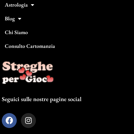
Astrologia
Blog
Chi Siamo
Consulto Cartomanzia
Seguici sulle nostre pagine social
F
I
a
n
c
s