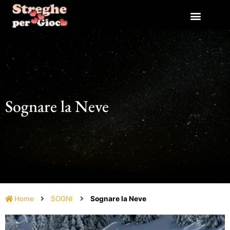
Vai
al
contenuto
Sognare la Neve
Home
SOGNI
Sognare la Neve