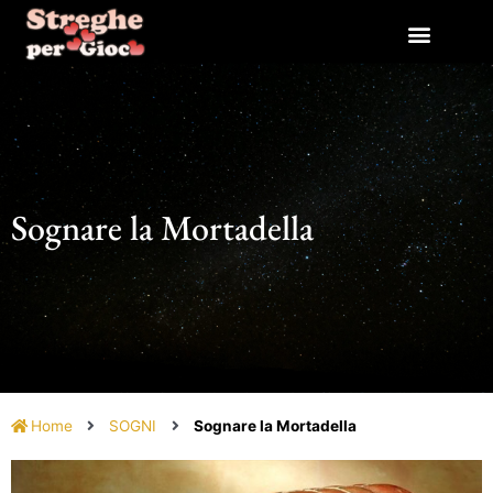
Vai
al
contenuto
Sognare la Mortadella
Home
SOGNI
Sognare la Mortadella