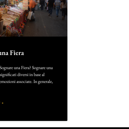
una Fiera
 Sognare una Fiera? Sognare una
significati diversi in base al
 emozioni associate. In generale,
 »