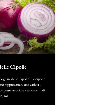
elle Cipolle
Sognare delle Cipolle? Le cipolle
no rappresentare una varietà di
no spesso associate a sentimenti di
nto, ma