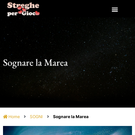
Vai
al
contenuto
Sognare la Marea
Home
SOGNI
Sognare la Marea