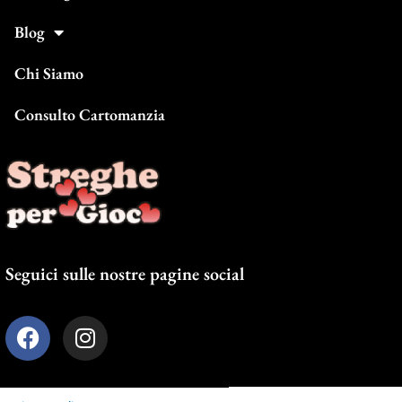
Blog
Chi Siamo
Consulto Cartomanzia
Seguici sulle nostre pagine social
F
I
a
n
c
s
e
t