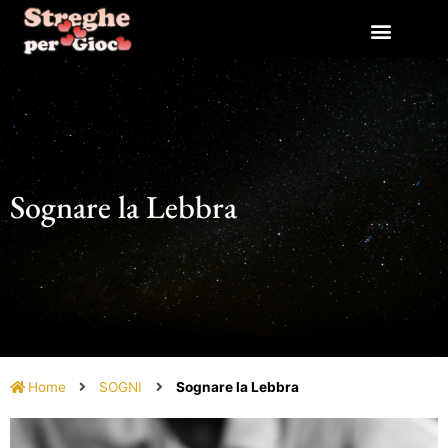
Vai
al
contenuto
Sognare la Lebbra
Home
SOGNI
Sognare la Lebbra