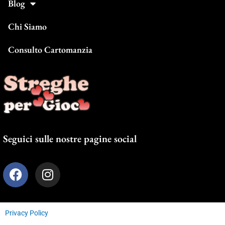
Blog
Chi Siamo
Consulto Cartomanzia
Seguici sulle nostre pagine social
F
I
a
n
c
s
e
t
Privacy Policy
b
a