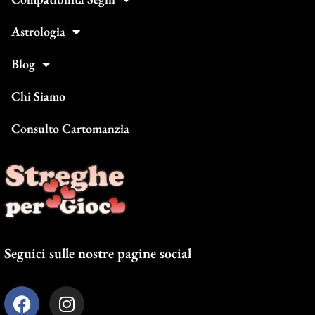
Astrologia
Blog
Chi Siamo
Consulto Cartomanzia
Seguici sulle nostre pagine social
F
I
a
n