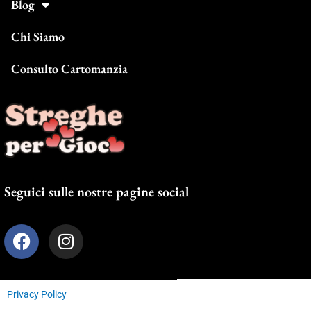
Blog
Chi Siamo
Consulto Cartomanzia
Seguici sulle nostre pagine social
F
I
a
n
c
s
e
t
Privacy Policy
b
a