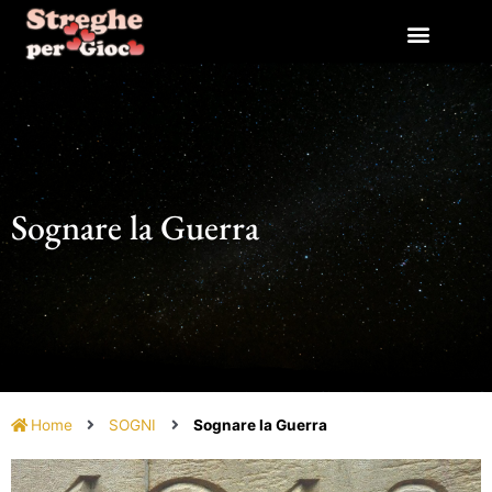
Vai
al
contenuto
Sognare la Guerra
Home
SOGNI
Sognare la Guerra