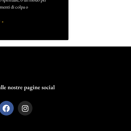
imenti di colpa o
 »
lle nostre pagine social
F
I
a
n
c
s
e
t