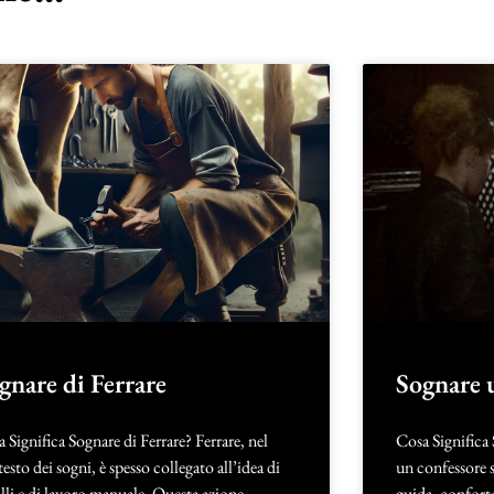
gnare di Ferrare
Sognare 
 Significa Sognare di Ferrare? Ferrare, nel
Cosa Significa
esto dei sogni, è spesso collegato all’idea di
un confessore s
lli e di lavoro manuale. Questa azione,
guida, confort