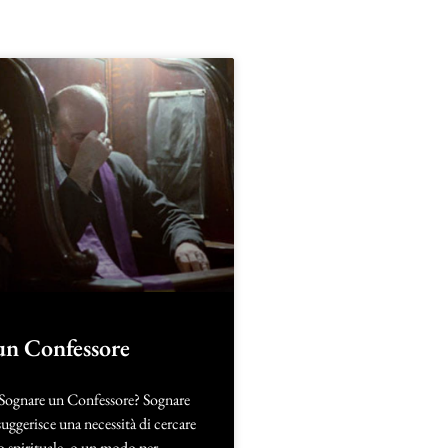
un Confessore
 Sognare un Confessore? Sognare
uggerisce una necessità di cercare
o spirituale, o un modo per