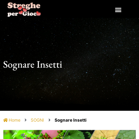
Vai
al
contenuto
Sognare Insetti
Home
SOGNI
Sognare Insetti