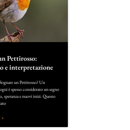
n Pettirosso:
to e interpretazione
 Sognare un Pettirosso? Un
sogni è spesso considerato un segno
o, speranza e nuovi inizi. Questo
iato
 »