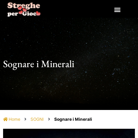
Vai
al
contenuto
Sognare i Minerali
Home
SOGNI
Sognare i Minerali