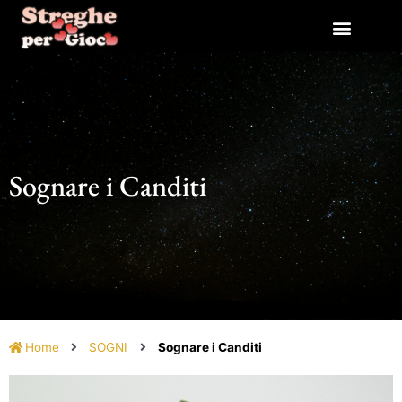
Vai
al
contenuto
Sognare i Canditi
Home
SOGNI
Sognare i Canditi