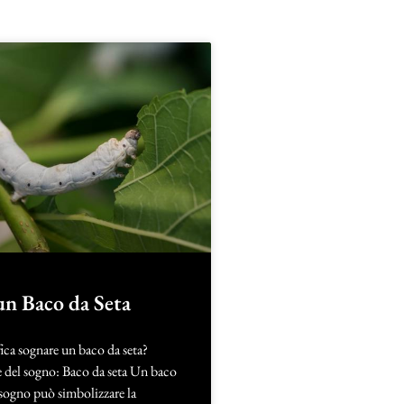
un Baco da Seta
ica sognare un baco da seta?
e del sogno: Baco da seta Un baco
 sogno può simbolizzare la