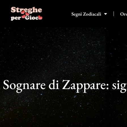
Vai
al
Segni Zodiacali
Or
contenuto
Sognare di Zappare: sig