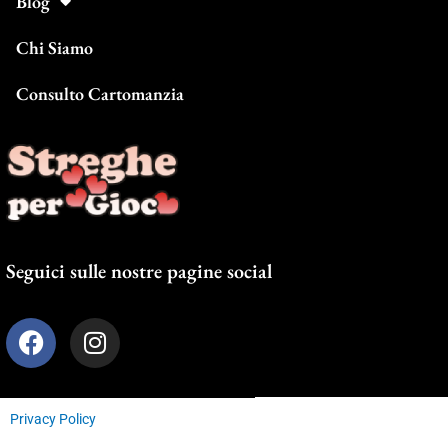
Blog
Chi Siamo
Consulto Cartomanzia
Seguici sulle nostre pagine social
F
I
a
n
c
s
e
t
Privacy Policy
b
a